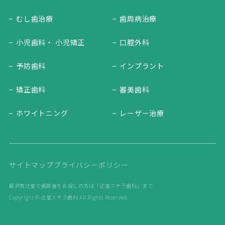
むし歯治療
歯周病治療
小児歯科・ 小児矯正
口腔外科
予防歯科
インプラント
矯正歯科
審美歯科
ホワイトニング
レーザー治療
サイトマップ
プライバシーポリシー
藤沢市辻堂で歯医者をお探しの方は「辻堂ステラ歯科」まで
Copyright © 辻堂ステラ歯科 All Rights Reserved.