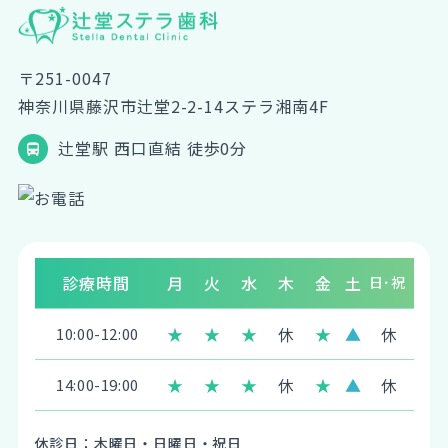
〒251-0047
神奈川県藤沢市辻堂2-2-14ステラ湘南4F
辻堂駅 西口直結 徒歩0分
診療時間
月
火
水
木
金
土
日･祝
★
★
★
休
★
▲
休
10:00-12:00
★
★
★
休
★
▲
休
14:00-19:00
休診日：木曜日・日曜日・祝日